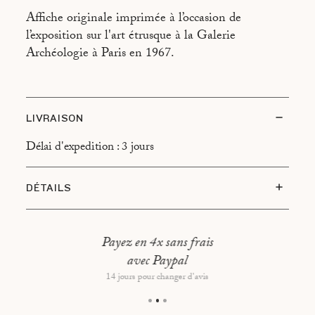
Affiche originale imprimée à l’occasion de
l’exposition sur l'art étrusque à la Galerie
Archéologie à Paris en 1967.
LIVRAISON
Délai d'expedition : 3 jours
DÉTAILS
Etat du sujet : Très bon état
Type d’encadrement : Cadre bordeaux, montage
Payez en 4x sans frais
flottant
avec Paypal
Dimensions hors tout : 66,5x46,5 cm
14 jours pour changer d'avis