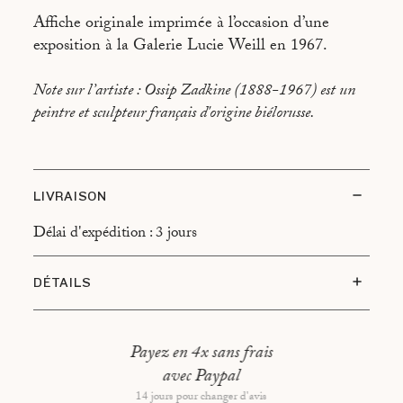
Affiche originale imprimée à l’occasion d’une
exposition à la Galerie Lucie Weill en 1967.
Note sur l’artiste : Ossip Zadkine (1888-1967) est un
peintre et sculpteur français d'origine biélorusse.
LIVRAISON
Délai d'expédition : 3 jours
DÉTAILS
Etat du sujet : Très bon état
Type d’encadrement : Cadre en noyer, montage
Payez en 4x sans frais
flotant
avec Paypal
Dimensions hors tout : 52,5x62 cm
14 jours pour changer d'avis