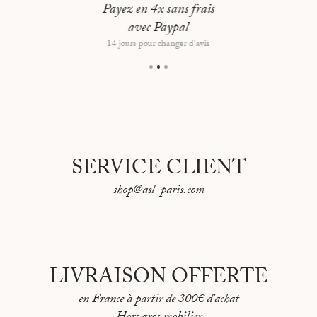
passepartout crème
Payez en 4x sans frais
MOUILLAGE DEVANT LA GIRAGLIA - ÉTÉ 2018
Dimensions hors tout : Grand format : 93 x 66 cm
avec Paypal
LE MOULIN MATTEI - CAP CORSE
14 jours pour changer d'avis
LE PHARE SAINT-LOUIS - SÈTE
LA PLAGE DE BARCAGGIO
LES OURSINS DE L'EAU BLEUE
SERVICE CLIENT
shop@asl-paris.com
LIVRAISON OFFERTE
en France à partir de 300€ d'achat