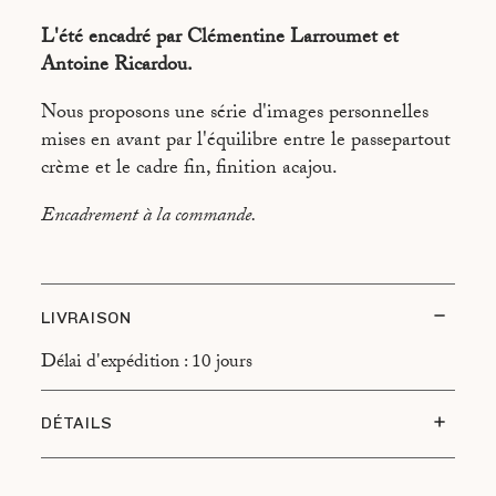
BOURRICOT - ÉTÉ 2011
L'été encadré par Clémentine Larroumet et
SUNSET A KEA
Antoine Ricardou.
FILICUDI DEPUIS SALINA - ÎLE LIPARI - SICILE
Nous proposons une série d'images personnelles
GOLF DE SAGONE
mises en avant par l'équilibre entre le passepartout
crème et le cadre fin, finition acajou.
LA VILLA MALAPARTE
Encadrement à la commande.
RUELLE DE NAPLES - ITALIE
FACE À LA MER - L'ÎLOT
ÎLES SPORADES - ADELFOPOULO
LIVRAISON
DE LAVRIO A KEA - MER ÉGÉE - ÉTÉ 2011
Délai d'expédition : 10 jours
"LA LUNE EST PAR DESSUS LE TOIT"
SUR LES ROUTES DE KEA
DÉTAILS
BAIE DE NAPLES - VUE DE CAPRI
Type d’encadrement : Cadre finition acajou,