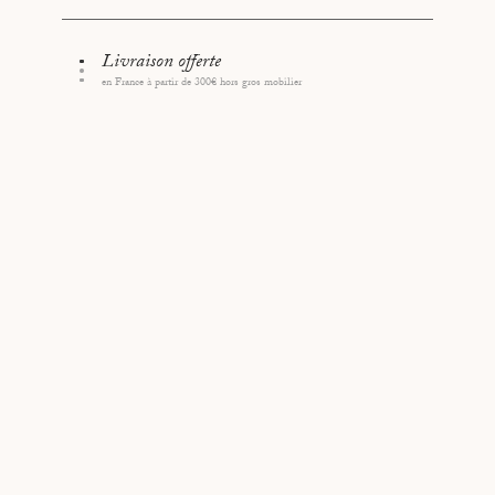
A5 : 43 x 30,5 x 9,5cm
A4 : 30 x 21,5 x 8,5cm
Livraison offerte
Etiquette fournie
en France à partir de 300€ hors gros mobilier
Fabriqué en Allemagne