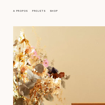
A PROPOS
PROJETS
SHOP
Objets
LUMINAIRES
MOBILIER
DÉCORATION
ACCESSOIRES
LIVRES
Galerie
ŒUVRES ANCIENNES
NOS CRÉATIONS