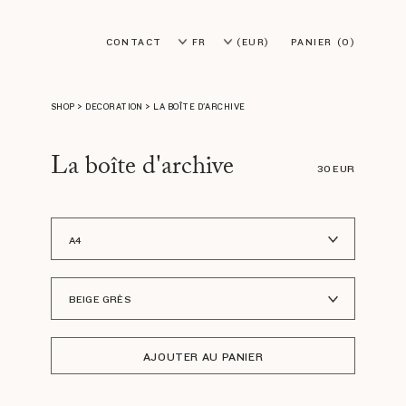
CONTACT
FR
(EUR)
PANIER
(0)
EN
(USD)
SHOP
>
DECORATION
>
LA BOÎTE D'ARCHIVE
La boîte d'archive
30 EUR
A4
A3
BEIGE GRÈS
GRIS CALCAIRE
AJOUTER AU PANIER