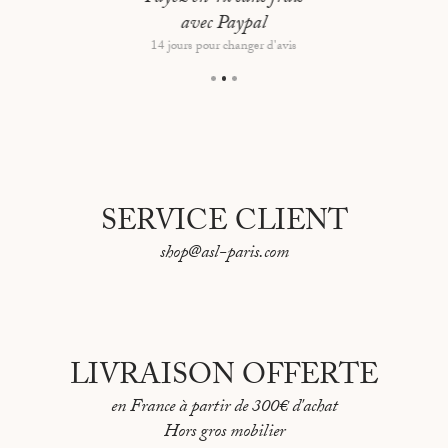
Dimensions hors tout : 37x47cm
avec Paypal
Papier sélectionné aléatoirement dans le
Petit atlas
14 jours pour changer d'avis
pittoresque de la ville de Paris en 1834.
SERVICE CLIENT
shop@asl-paris.com
LIVRAISON OFFERTE
en France à partir de 300€ d'achat
Hors gros mobilier