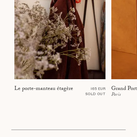
Grand Portr
Le porte-manteau étagère
165 EUR
Paris
SOLD OUT