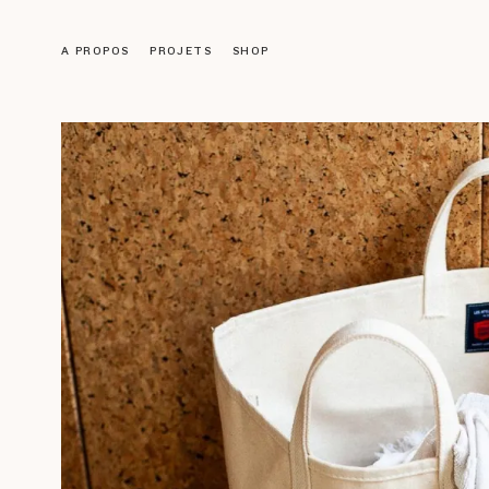
A PROPOS
PROJETS
SHOP
Objets
LUMINAIRES
MOBILIER
DÉCORATION
ACCESSOIRES
LIVRES
Galerie
ŒUVRES ANCIENNES
NOS CRÉATIONS