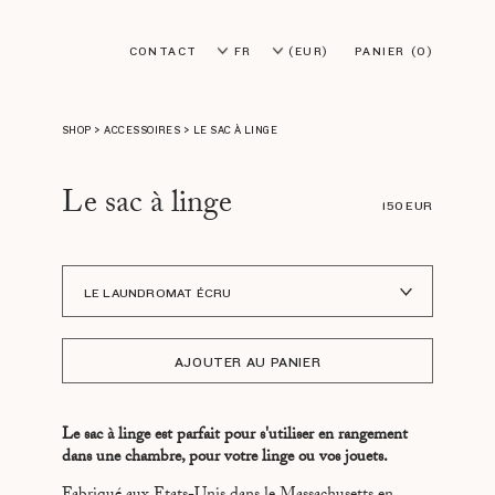
CONTACT
FR
(EUR)
PANIER
(0)
EN
(USD)
SHOP
>
ACCESSOIRES
>
LE SAC À LINGE
Le sac à linge
150 EUR
LE LAUNDROMAT ÉCRU
LE LAUNDROMAT VERT
AJOUTER AU PANIER
Le sac à linge est parfait pour s'utiliser en rangement
dans une chambre, pour votre linge ou vos jouets.