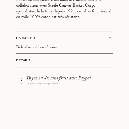
Fabriqué aux Etats-Unis dans le Massachusetts en
collaboration avec Steele Canvas Basket Corp,
spécialistes de la toile depuis 1921, ce cabas fonctionnel
en toile 100% coton est très résistant.
LIVRAISON
Délai d'expédition : 3 jours
DÉTAILS
Taille : H61 x L63 x P18 cm
Hauteur des anses : 13 cm
Payez en 4x sans frais avec Paypal
Fabriqué aux Etats-Unis
14 jours pour changer d'avis