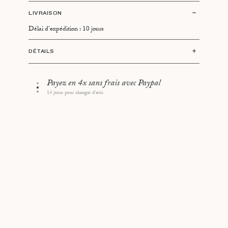
LIVRAISON
Délai d'expédition : 10 jours
DÉTAILS
Type d’encadrement : Cadre en chêne, montage flottant
Dimensions cadre: 28 x 38 cm
Retrait à l'atelier parisien
60 rue Saint-Lazare, 75009 Paris