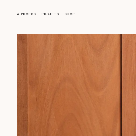
A PROPOS
PROJETS
SHOP
Objets
LUMINAIRES
MOBILIER
DÉCORATION
ACCESSOIRES
LIVRES
Galerie
ŒUVRES ANCIENNES
NOS CRÉATIONS