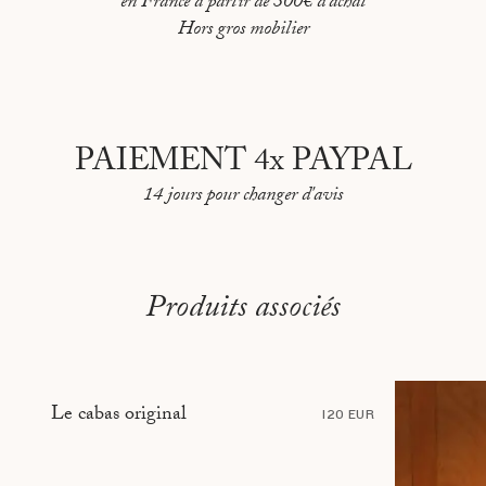
en France à partir de 300€ d'achat
PEKIN
Hors gros mobilier
REYKJAVIK
RIO DE JANEIRO
ROME
PAIEMENT 4x PAYPAL
SARAJEVO
14 jours pour changer d'avis
SHANGHAI
STOCKHOLM
Produits associés
TBILISI
TÉHÉRAN
TOKYO
Le cabas original
120 EUR
TOULON
VANCOUVER