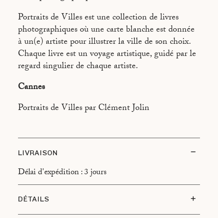
ASPEN
Portraits de Villes est une collection de livres
ATHÈNES
photographiques où une carte blanche est donnée
BEYROUTH
à un(e) artiste pour illustrer la ville de son choix.
Chaque livre est un voyage artistique, guidé par le
BRASILIA
regard singulier de chaque artiste.
BUENOS AIRES
Cannes
CAIRO
Portraits de Villes par Clément Jolin
CALCUTTA
CANTON
CHAMONIX
LIVRAISON
DUBAÏ
Délai d'expédition : 3 jours
FREETOWN
DÉTAILS
HONOLULU