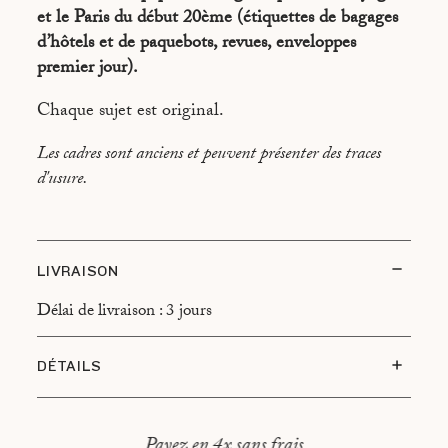
SOUVENIRS - STOCKHOM
et le Paris du début 20ème (étiquettes de bagages
d’hôtels et de paquebots, revues, enveloppes
SOUVENIRS - AMSTERDAM
premier jour).
SOUVENIRS - TOKYO
Chaque sujet est original.
SOUVENIRS - KYOTO
Les cadres sont anciens et peuvent présenter des traces
SOUVENIRS - BUFFALO
d'usure.
LIVRAISON
Délai de livraison : 3 jours
DÉTAILS
Dimensions : 30 x 36 cm
Payez en 4x sans frais