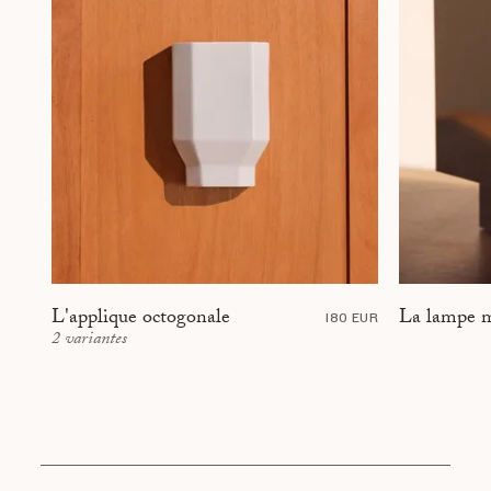
La lampe m
L'applique octogonale
180 EUR
2
variantes