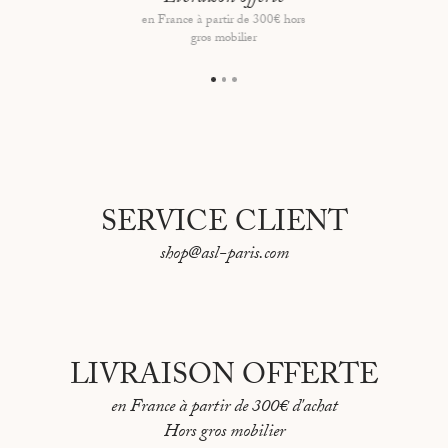
flottant
en France à partir de 300€ hors
gros mobilier
Dimensions hors tout : 73x 55,5 cm
SERVICE CLIENT
shop@asl-paris.com
LIVRAISON OFFERTE
en France à partir de 300€ d'achat
Hors gros mobilier