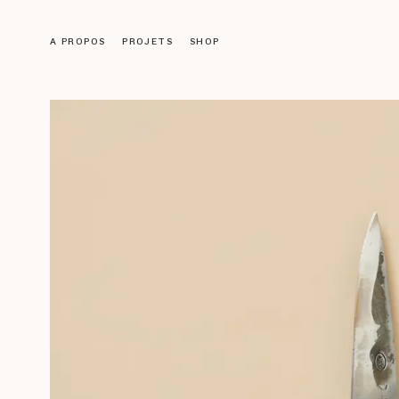
A PROPOS
PROJETS
SHOP
Objets
LUMINAIRES
MOBILIER
DÉCORATION
ACCESSOIRES
LIVRES
Galerie
ŒUVRES ANCIENNES
NOS CRÉATIONS