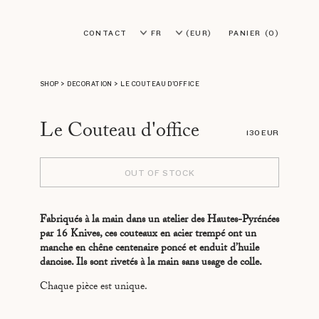
CONTACT
FR
(EUR)
PANIER
(0)
EN
(USD)
SHOP
>
DECORATION
>
LE COUTEAU D'OFFICE
Le Couteau d'office
130 EUR
OUT OF STOCK
Fabriqués à la main dans un atelier des Hautes-Pyrénées
par 16 Knives, ces couteaux en acier trempé ont un
manche en chêne centenaire poncé et enduit d’huile
danoise. Ils sont rivetés à la main sans usage de colle.
Chaque pièce est unique.