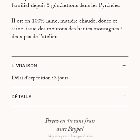
familial depuis 5 générations dans les Pyrénées.
Il est en 100% laine, matière chaude, douce et
saine, issue des moutons des hautes montagnes à
deux pas de l'atelier.
LIVRAISON
Délai d'expédition : 3 jours
DÉTAILS
Nettoyage : lavage main ou nettoyage à sec.
100% pure laine des Pyrénées
Payez en 4x sans frais
avec Paypal
Taille : 110 × 220 cm
14 jours pour changer d'avis