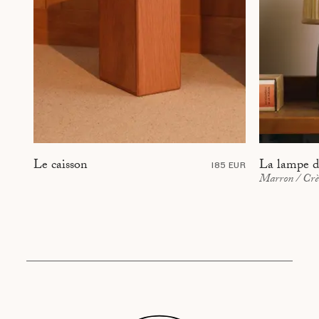
La lampe d
Le caisson
185 EUR
Marron / Cr