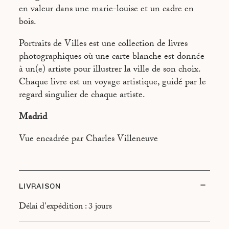
BEYROUTH PAR THIERRY LEBRALY
en valeur dans une marie-louise et un cadre en
bois.
BRASILIA PAR VINCENT FOURNIER
BUENOS AIRES PAR JACQUES BORGETTO
Portraits de Villes est une collection de livres
photographiques où une carte blanche est donnée
CANTON PAR LAURENT GUENEAU
à un(e) artiste pour illustrer la ville de son choix.
CHAMONIX PAR BENOIT LINERO
Chaque livre est un voyage artistique, guidé par le
regard singulier de chaque artiste.
FREETOWN PAR ROBBIE LAWRENCE
Madrid
HONOLULU PAR NIGEL SCOTT
JERUSALEM PAR CHANTAL STOMAN
Vue encadrée par Charles Villeneuve
LAS VEGAS PAR DIMITRI COSTE
LISBOA PAR FELIPE OLIVEIRA BAPTISTA
LIVRAISON
LOS ANGELES PAR VINCENT MERCIER
Délai d'expédition : 3 jours
NAPLES PAR VANESSA ATLAN