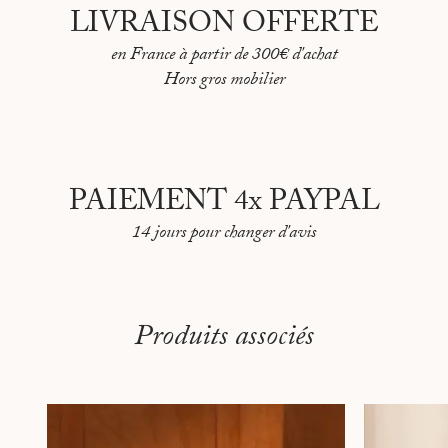
LIVRAISON OFFERTE
TÉHÉRAN INDIA MAHDAVI
en France à partir de 300€ d'achat
TOKYO PAR FRÉDÉRIC LEBAIN
Hors gros mobilier
TOULON PAR DARAGH SODEN
VANCOUVER PAR DINA GOLDSTEIN
MONTREAL PAR LUDOVIC PARISOT
PAIEMENT 4x PAYPAL
BLOOM JAPAN PAR FRÉDÉRIC LEBAIN
14 jours pour changer d'avis
Produits associés